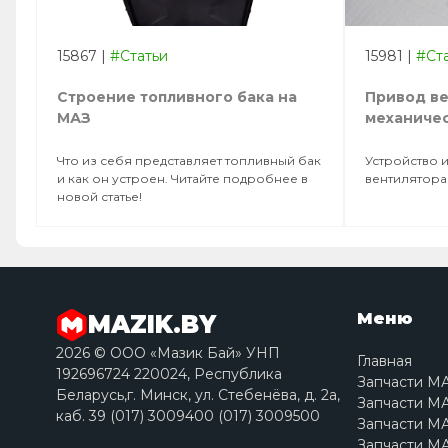
15867
|
#Статьи
15981
|
#Ст
Строение топливного бака на
Привод ве
МАЗ
механиче
Что из себя представляет топливный бак
Устройство 
и как он устроен. Читайте подробнее в
вентилятора
новой статье!
Меню
MAZIK.BY
2026 © ООО «Мазик Бай» УНП
Главная
192696724 220024, Республика
Запчасти М
Беларусь,г. Минск, ул. Стебенёва, д. 2a,
Запчасти МА
каб. 39 (017) 3009400 (017) 3009500
Запчасти МА
Запчасти МА