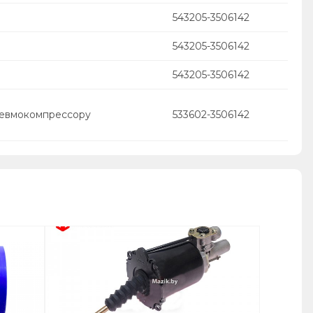
543205-3506142
543205-3506142
543205-3506142
невмокомпрессору
533602-3506142