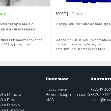
атьи
16037
|
#Статьи
нтилятора МАЗ с
Патрубки силиконовые для
ским включателем
и принцип работы привода
Сфера применения и эксплуатаци
 МАЗ (гидромуфты)
силиконовых патрубков для
автомобилей и автобусов МАЗ
Полезное
Контакт
Поступления
+375 17 30
АЗ в Минске
Видеообзоры запчастей
+375 29 172
З в Гомеле
МАЗ
zakaz@maz
З в Гродно
З в Витебске