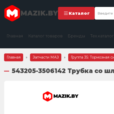
MAZIK.BY
Каталог
Главная
Каталог товаров
Бренды
Тех.катало
Главная
»
Запчасти МАЗ
»
Группа 35: Тормозная с
543205-3506142 Трубка со ш