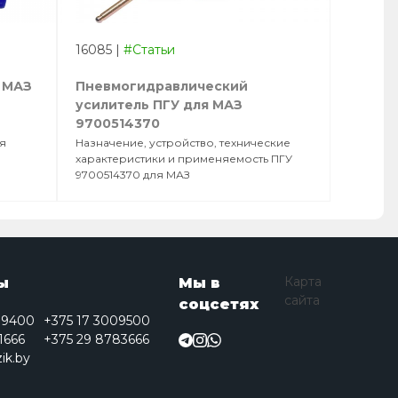
16085
|
#Статьи
 МАЗ
Пневмогидравлический
усилитель ПГУ для МАЗ
9700514370
я
Назначение, устройство, технические
характеристики и применяемость ПГУ
9700514370 для МАЗ
Карта
ы
Мы в
сайта
соцсетях
09400
+375 17 3009500
1666
+375 29 8783666
ik.by