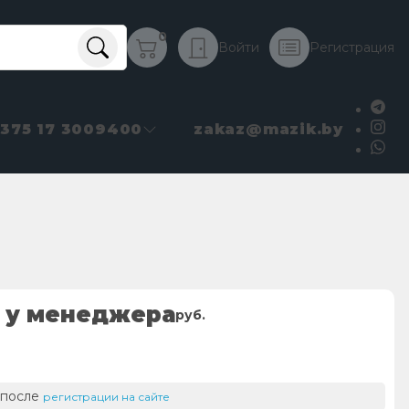
0
Войти
Регистрация
+375 17 3009400
zakaz@mazik.by
 у менеджера
руб.
 после
регистрации на сайте