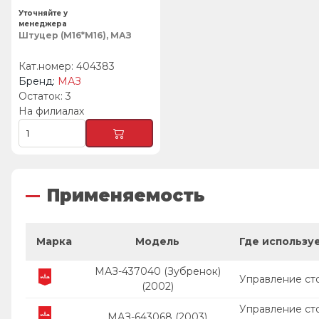
Уточняйте у
менеджера
Штуцер (М16*М16), МАЗ
404383
МАЗ
3
На филиалах
Применяемость
Марка
Модель
Где использу
МАЗ-437040 (Зубренок)
Управление ст
(2002)
Управление ст
МАЗ-643068 (2003)