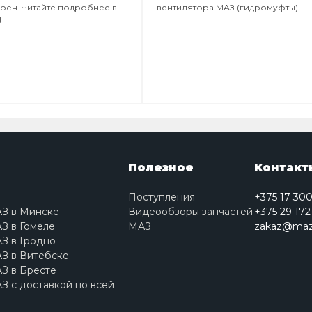
роен. Читайте подробнее в
вентилятора МАЗ (гидромуфты)
!
Полезное
Контакт
Поступления
+375 17 30
АЗ в Минске
Видеообзоры запчастей
+375 29 172
З в Гомеле
МАЗ
zakaz@maz
З в Гродно
З в Витебске
З в Бресте
З с доставкой по всей