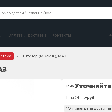
ги
Оплата и доставка
Контакты
истема
»
Штуцер (М16*М16), МАЗ
АЗ
Уточняйте
Цена:
-
Цена ОПТ :
руб.
* Оптовая цена доступна