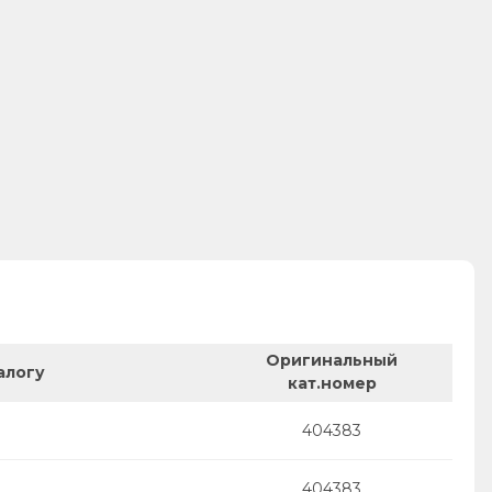
Оригинальный
алогу
кат.номер
404383
404383