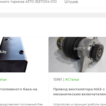
чного тормоза 4370-3537004-010
Штуцер
атьи
15981
|
#Статьи
топливного бака на
Привод вентилятора МАЗ с
механическим включателе
 представляет топливный бак
Устройство и принцип работы пр