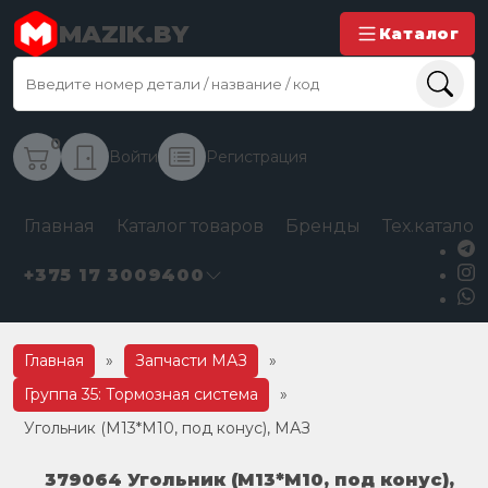
MAZIK.BY
Каталог
0
Войти
Регистрация
Главная
Каталог товаров
Бренды
Тех.каталог
+375 17 3009400
Главная
»
Запчасти МАЗ
»
Группа 35: Тормозная система
»
Угольник (М13*М10, под конус), МАЗ
379064 Угольник (М13*М10, под конус),