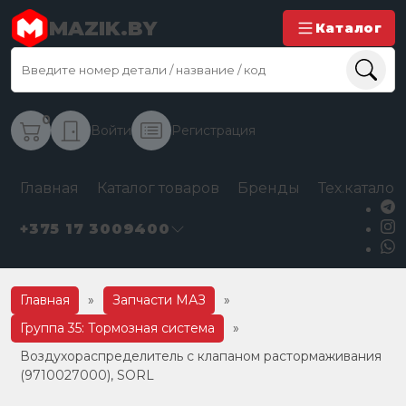
MAZIK.BY
Каталог
0
Войти
Регистрация
Главная
Каталог товаров
Бренды
Тех.каталог
+375 17 3009400
Главная
»
Запчасти МАЗ
»
Группа 35: Тормозная система
»
Воздухораспределитель с клапаном растормаживания
(9710027000), SORL