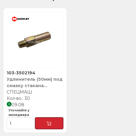
103-3502194
Удлинитель (50мм) под
смазку стакана
разжимного кулака,
СПЕЦМАШ
СПЕЦМАШ
30
09.08
Уточняйте у
менеджера