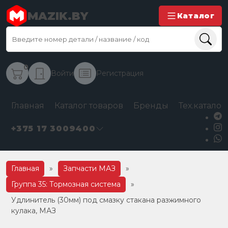
MAZIK.BY
Каталог
0
Войти
Регистрация
Главная
Каталог товаров
Бренды
Тех.каталог
+375 17 3009400
Главная
»
Запчасти МАЗ
»
Группа 35: Тормозная система
»
Удлинитель (30мм) под смазку стакана разжимного
кулака, МАЗ