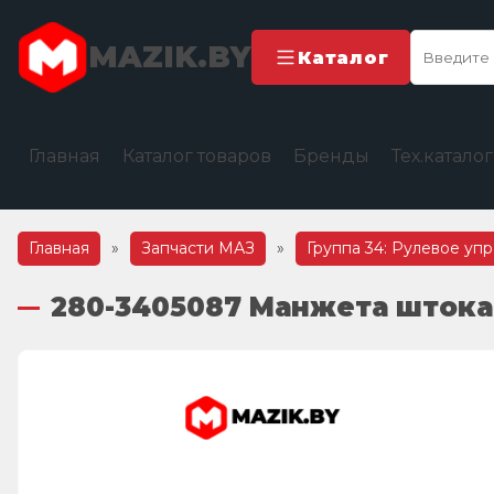
MAZIK.BY
Каталог
Главная
Каталог товаров
Бренды
Тех.катало
Главная
»
Запчасти МАЗ
»
Группа 34: Рулевое уп
280-3405087 Манжета штока