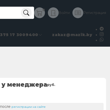
0
Войти
Регистрация
+375 17 3009400
zakaz@mazik.by
 у менеджера
руб.
 после
регистрации на сайте