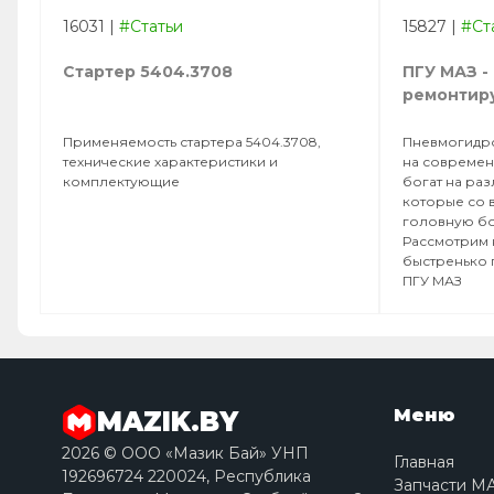
16031
|
#Статьи
15827
|
#Ст
Стартер 5404.3708
ПГУ МАЗ -
ремонтир
Применяемость стартера 5404.3708,
Пневмогидро
технические характеристики и
на современ
комплектующие
богат на ра
которые со 
головную бо
Рассмотрим 
быстренько
ПГУ МАЗ
Меню
MAZIK.BY
2026 © ООО «Мазик Бай» УНП
Главная
192696724 220024, Республика
Запчасти М