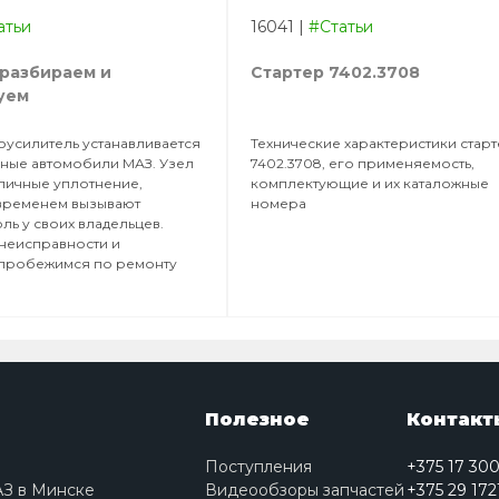
атьи
16041
|
#Статьи
 разбираем и
Стартер 7402.3708
уем
усилитель устанавливается
Технические характеристики стар
ные автомобили МАЗ. Узел
7402.3708, его применяемость,
зличные уплотнение,
комплектующие и их каталожные
временем вызывают
номера
ль у своих владельцев.
неисправности и
 пробежимся по ремонту
Полезное
Контакт
Поступления
+375 17 30
АЗ в Минске
Видеообзоры запчастей
+375 29 172