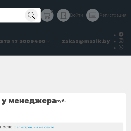
0
Войти
Регистрация
+375 17 3009400
zakaz@mazik.by
 у менеджера
руб.
 после
регистрации на сайте