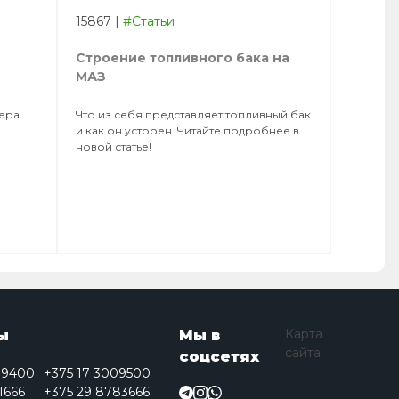
15867
|
#Статьи
Строение топливного бака на
МАЗ
тера
Что из себя представляет топливный бак
и как он устроен. Читайте подробнее в
новой статье!
Карта
ы
Мы в
сайта
соцсетях
09400
+375 17 3009500
1666
+375 29 8783666