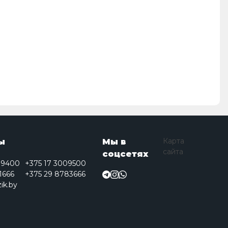
Карта
ы
Мы в
сайта
соцсетях
09400
+375 17 3009500
1666
+375 29 8783666
ik.by