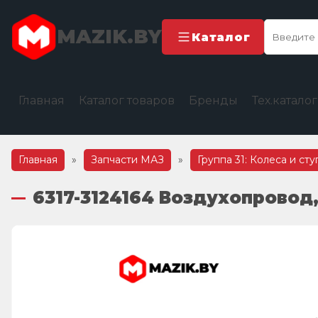
MAZIK.BY
Каталог
Главная
Каталог товаров
Бренды
Тех.катало
Главная
»
Запчасти МАЗ
»
Группа 31: Колеса и ст
6317-3124164 Воздухопровод