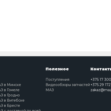
Полезное
Контакт
Поступления
+375 17 30
АЗ в Минске
Видеообзоры запчастей
+375 29 172
З в Гомеле
МАЗ
zakaz@maz
З в Гродно
З в Витебске
З в Бресте
З с доставкой по всей