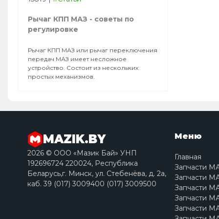
Рычаг КПП МАЗ - советы по
регулировке
Рычаг КПП МАЗ или рычаг переключения
передач МАЗ имеет несложное
устройство. Состоит из нескольких
простых механизмов.
Меню
MAZIK.BY
2026 © ООО «Мазик Бай» УНП
Главная
192696724 220024, Республика
Запчасти М
Беларусь,г. Минск, ул. Стебенёва, д. 2a,
Запчасти МА
каб. 39 (017) 3009400 (017) 3009500
Запчасти МА
Запчасти МА
Запчасти МА
Запчасти МА