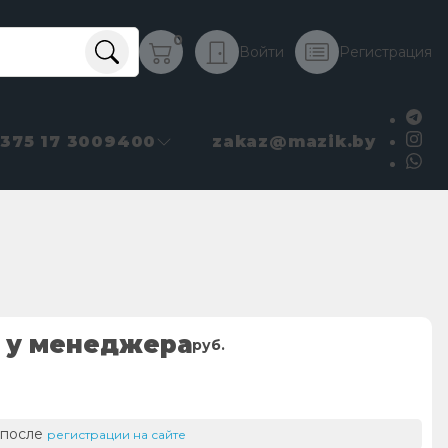
0
Войти
Регистрация
+375 17 3009400
zakaz@mazik.by
 у менеджера
руб.
 после
регистрации на сайте