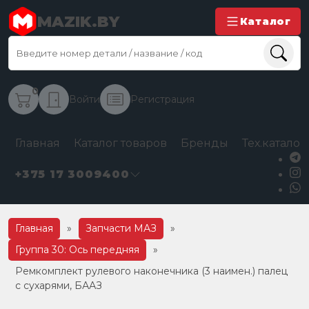
MAZIK.BY
Каталог
0
Войти
Регистрация
Главная
Каталог товаров
Бренды
Тех.каталог
+375 17 3009400
Главная
»
Запчасти МАЗ
»
Группа 30: Ось передняя
»
Ремкомплект рулевого наконечника (3 наимен.) палец
с сухарями, БААЗ