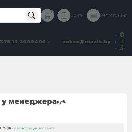
0
Войти
Регистрация
+375 17 3009400
zakaz@mazik.by
 у менеджера
руб.
 после
регистрации на сайте