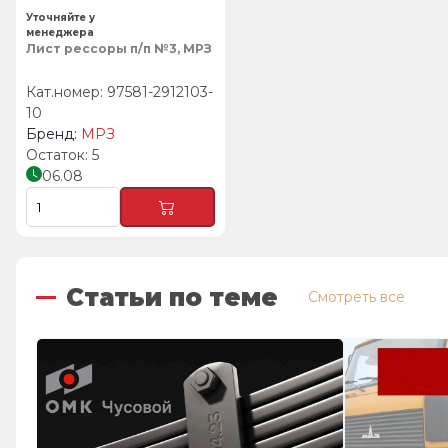
Уточняйте у
менеджера
Лист рессоры п/п №3, МРЗ
97581-2912103-
10
МРЗ
5
06.08
Статьи по теме
Смотреть все