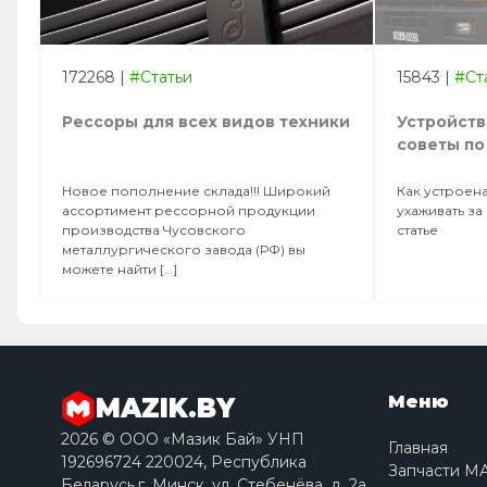
172268
|
#Статьи
15843
|
#Ст
Рессоры для всех видов техники
Устройств
советы по
Новое пополнение склада!!! Широкий
Как устроена
ассортимент рессорной продукции
ухаживать за
производства Чусовского
статье
металлургического завода (РФ) вы
можете найти […]
Меню
MAZIK.BY
2026 © ООО «Мазик Бай» УНП
Главная
192696724 220024, Республика
Запчасти М
Беларусь,г. Минск, ул. Стебенёва, д. 2a,