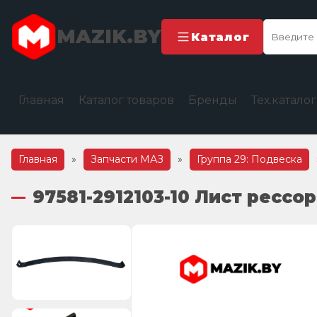
MAZIK.BY
Каталог
Главная
Каталог товаров
Бренды
Тех.катало
Главная
»
Запчасти МАЗ
»
Группа 29: Подвеска
97581-2912103-10 Лист рессо