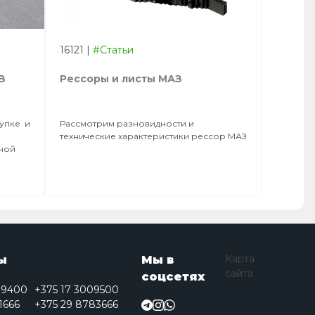
16121
|
#Статьи
З
Рессоры и листы МАЗ
купке и
Рассмотрим разновидности и
технические характеристики рессор МАЗ
нной
Карта
ы
Мы в
сайта
соцсетях
09400
+375 17 3009500
1666
+375 29 8783666