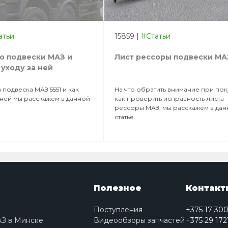
атьи
15859
|
#Статьи
о подвески МАЗ и
Лист рессоры подвески МА
 уходу за ней
 подвеска МАЗ 5551 и как
На что обратить внимание при по
 ней мы расскажем в данной
как проверить исправность листа
рессоры МАЗ, мы расскажем в да
статье
Полезное
Контакт
Поступления
+375 17 30
АЗ в Минске
Видеообзоры запчастей
+375 29 172