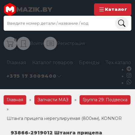
MAZIK.BY
Каталог
0
Войти
Регистрация
Главная
Каталог товаров
Бренды
Тех.каталог
+375 17 3009400
Главная
»
Запчасти МАЗ
»
Группа 29: Подвеска
»
Штанга прицепа нерегулируемая (800мм), KONNOR
93866-2919012 Штанга прицепа