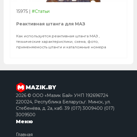
15975
|
#Статьи
Реактивная штанга для МАЗ
Как используется реактивная штанга МАЗ ,
технические характеристики, схема, фото,
применяемость штанги и каталожные номера
MAZIK.BY
2026 © ООО «Мазик Бай» УНП 192696724
220024, Республика Беларусь,г. Минск, ул.
Стебенёва, д. 2a, каб. 39 (017) 3009400 (017)
3009500
Меню
Главная