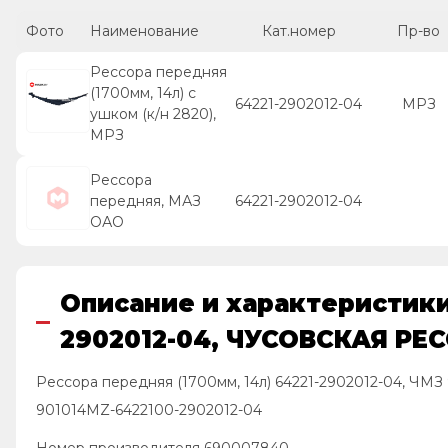
Фото
Наименование
Кат.номер
Пр-во
Рессора передняя
(1700мм, 14л) с
64221-2902012-04
МРЗ
ушком (к/н 2820),
МРЗ
Рессора
передняя, МАЗ
64221-2902012-04
ОАО
Описание и характеристики 
2902012-04, ЧУСОВСКАЯ РЕС
Рессора передняя (1700мм, 14л) 64221-2902012-04, ЧМ
901014MZ-6422100-2902012-04