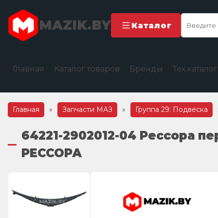
MAZIK.BY
Каталог
Главная
Каталог товаров
Бренды
Тех.катало
Главная
»
Запчасти МАЗ
»
Группа 29: Подвеска
64221-2902012-04 Рессора пе
РЕССОРА