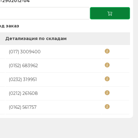
1-2902012-04
д заказ
Детализация по складам
(017) 3009400
(0152) 683962
(0232) 319951
(0212) 261608
(0162) 561757