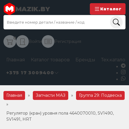
MAZIK.BY
Каталог
0
Войти
Регистрация
Главная
Каталог товаров
Бренды
Тех.каталог
+375 17 3009400
Главная
»
Запчасти МАЗ
»
Группа 29: Подвеска
»
Регулятор (кран) уровня пола 4640070010, SV1490,
SV1491, HRT