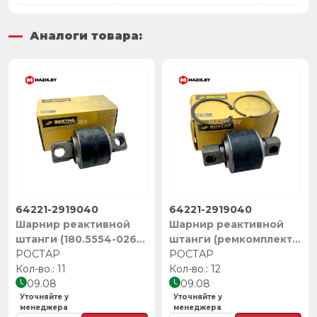
Аналоги товара:
64221-2919040
64221-2919040
Шарнир реактивной
Шарнир реактивной
штанги (180.5554-026),
штанги (ремкомплект)
РОСТАР
РОСТАР
с кольцами (64221-
РОСТАР
11
2919026+32-010) 64221-
12
09.08
2919, РОСТАР
09.08
Уточняйте у
Уточняйте у
менеджера
менеджера