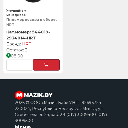
Уточняйте у
менеджера
Пневморессора в сборе,
HRT
544019-
2934014-HRT
HRT
3
08.08
MAZIK.BY
2026 © ООО «Мазик Бай» УНП 192696724
220024, Республика Беларусь,г. Минск, ул.
Стебенёва, д. 2a, каб. 39 (017) 3009400 (017)
3009500
Меню