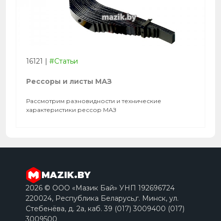
16121
|
#Статьи
Рессоры и листы МАЗ
Рассмотрим разновидности и технические
характеристики рессор МАЗ
MAZIK.BY
2026 © ООО «Мазик Бай» УНП 192696724
220024, Республика Беларусь,г. Минск, ул.
Стебенёва, д. 2a, каб. 39 (017) 3009400 (017)
3009500