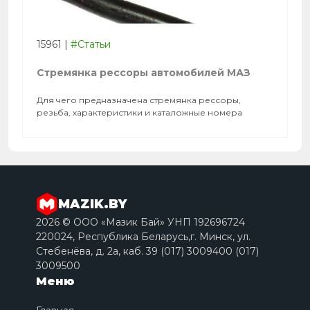
15961
|
#Статьи
Стремянка рессоры автомобилей МАЗ
Для чего предназначена стремянка рессоры,
резьба, характеристики и каталожные номера
MAZIK.BY
2026 © ООО «Мазик Бай» УНП 192696724
220024, Республика Беларусь,г. Минск, ул.
Стебенёва, д. 2a, каб. 39 (017) 3009400 (017)
3009500
Меню