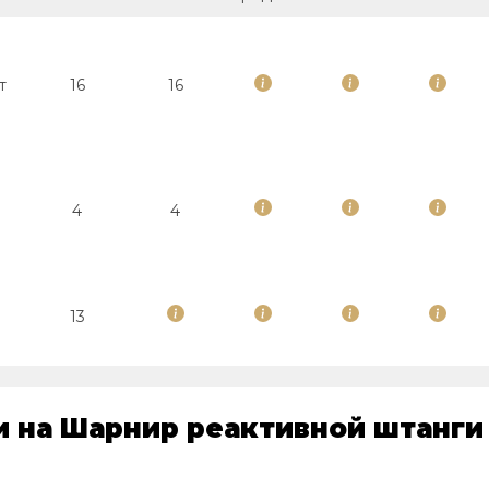
т
16
16
4
4
13
и на Шарнир реактивной штанги