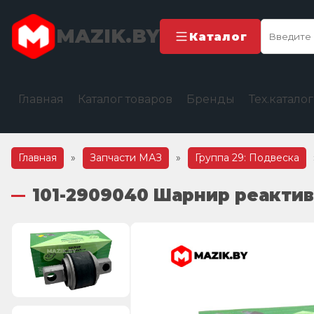
MAZIK.BY
Каталог
Главная
Каталог товаров
Бренды
Тех.катало
Главная
»
Запчасти МАЗ
»
Группа 29: Подвеска
101-2909040 Шарнир реакти