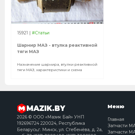
15921
|
#Статьи
Шарнир МАЗ - втулка реактивной
тяги МАЗ
Назначение шарнира, втулки реактивной
тяги МАЗ, характеристики и схема
Меню
MAZIK.BY
2026 © ООО «Мазик Бай» УНП
Главная
192696724 220024, Республика
Запчасти М
Беларусь,г. Минск, ул. Стебенёва, д. 2a,
Запчасти МА