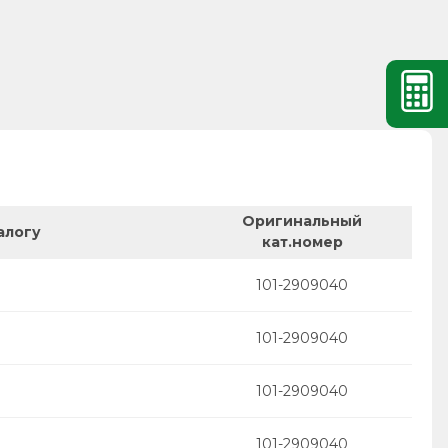
Оригинальный
алогу
кат.номер
101-2909040
101-2909040
101-2909040
101-2909040