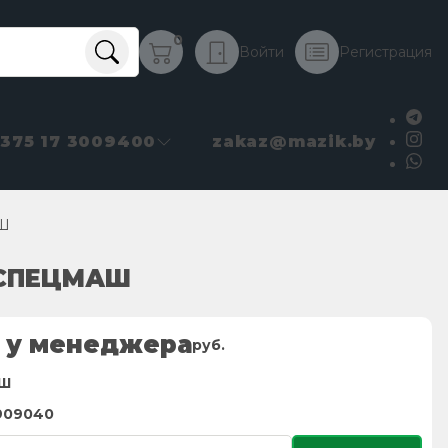
0
Войти
Регистрация
+375 17 3009400
zakaz@mazik.by
АШ
, СПЕЦМАШ
 у менеджера
руб.
Ш
2909040