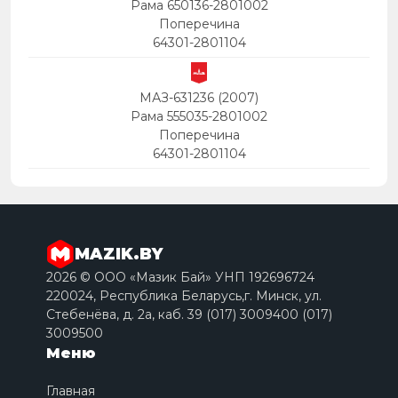
Рама 650136-2801002
Поперечина
64301-2801104
МАЗ-631236 (2007)
Рама 555035-2801002
Поперечина
64301-2801104
MAZIK.BY
2026 © ООО «Мазик Бай» УНП 192696724
220024, Республика Беларусь,г. Минск, ул.
Стебенёва, д. 2a, каб. 39 (017) 3009400 (017)
3009500
Меню
Главная