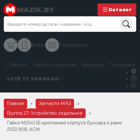
MAZIK.BY
Каталог
0
Войти
Регистрация
Главная
Каталог товаров
Бренды
Тех.каталог
+375 17 3009400
Главная
»
Запчасти МАЗ
»
Группа 27: Устройство седельное
»
Гайка М20х1.55 крепления корпуса буксира к раме
/002.908, КСМ