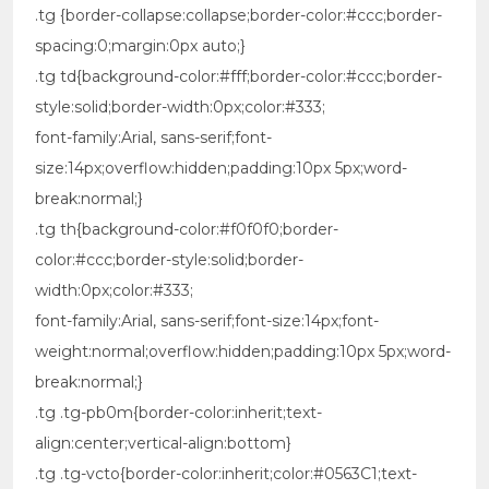
.tg {border-collapse:collapse;border-color:#ccc;border-
spacing:0;margin:0px auto;}
.tg td{background-color:#fff;border-color:#ccc;border-
style:solid;border-width:0px;color:#333;
font-family:Arial, sans-serif;font-
size:14px;overflow:hidden;padding:10px 5px;word-
break:normal;}
.tg th{background-color:#f0f0f0;border-
color:#ccc;border-style:solid;border-
width:0px;color:#333;
font-family:Arial, sans-serif;font-size:14px;font-
weight:normal;overflow:hidden;padding:10px 5px;word-
break:normal;}
.tg .tg-pb0m{border-color:inherit;text-
align:center;vertical-align:bottom}
.tg .tg-vcto{border-color:inherit;color:#0563C1;text-