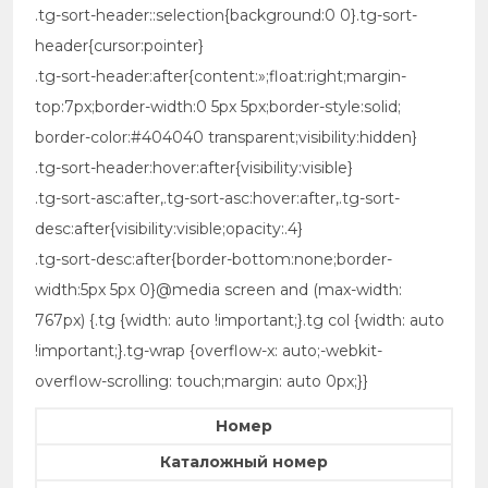
.tg-sort-header::selection{background:0 0}.tg-sort-
header{cursor:pointer}
.tg-sort-header:after{content:»;float:right;margin-
top:7px;border-width:0 5px 5px;border-style:solid;
border-color:#404040 transparent;visibility:hidden}
.tg-sort-header:hover:after{visibility:visible}
.tg-sort-asc:after,.tg-sort-asc:hover:after,.tg-sort-
desc:after{visibility:visible;opacity:.4}
.tg-sort-desc:after{border-bottom:none;border-
width:5px 5px 0}@media screen and (max-width:
767px) {.tg {width: auto !important;}.tg col {width: auto
!important;}.tg-wrap {overflow-x: auto;-webkit-
overflow-scrolling: touch;margin: auto 0px;}}
Номер
Каталожный номер