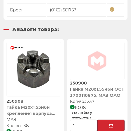
Брест
(0162) 561757
Аналоги товара:
250908
Гайка М20х1.55н6н ОСТ
3700110875, МАЗ ОАО
250908
237
Гайка М20х1.55н6н
10.08
крепления корпуса
Уточняйте у
менеджера
буксира к раме, МАЗ
МАЗ
38