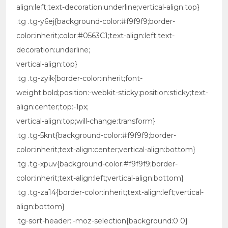
align:left;text-decoration:underline;vertical-align:top}
.tg .tg-y6ej{background-color:#f9f9f9;border-
color:inherit;color:#0563C1;text-align:left;text-
decoration:underline;
vertical-align:top}
.tg .tg-zyik{border-color:inherit;font-
weight:bold;position:-webkit-sticky;position:sticky;text-
align:center;top:-1px;
vertical-align:top;will-change:transform}
.tg .tg-5knt{background-color:#f9f9f9;border-
color:inherit;text-align:center;vertical-align:bottom}
.tg .tg-xpuv{background-color:#f9f9f9;border-
color:inherit;text-align:left;vertical-align:bottom}
.tg .tg-za14{border-color:inherit;text-align:left;vertical-
align:bottom}
.tg-sort-header::-moz-selection{background:0 0}