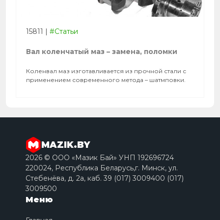
15811
|
#Статьи
Вал коленчатый маз – замена, поломки
Коленвал маз изготавливается из прочной стали с
применением современного метода – шатмповки.
MAZIK.BY
2026 © ООО «Мазик Бай» УНП 192696724
220024, Республика Беларусь,г. Минск, ул.
Стебенёва, д. 2a, каб. 39 (017) 3009400 (017)
3009500
Меню