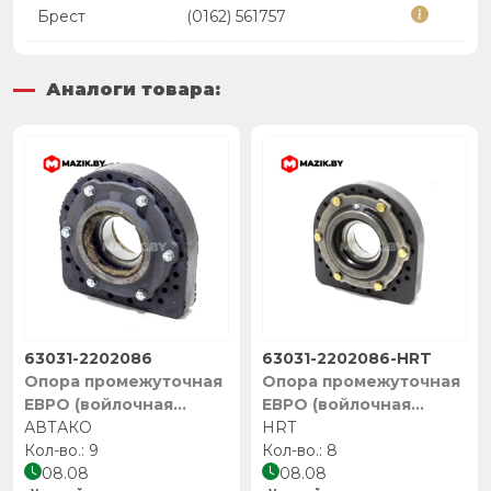
Брест
(0162) 561757
Аналоги товара:
63031-2202086
63031-2202086-HRT
Опора промежуточная
Опора промежуточная
ЕВРО (войлочная
ЕВРО (войлочная
набивка) АУКШ
АВТАКО
набивка), HRT
HRT
459000.036.000-01,
9
8
Автако
08.08
08.08