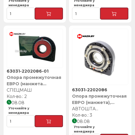
Уточняйте у
Уточняйте у
менеджера
менеджера
63031-2202086-01
Опора промежуточная
ЕВРО (манжета
63031-2202086
фторсиликон),
СПЕЦМАШ
Опора промежуточная
СПЕЦМАШ
2
ЕВРО (манжета),
08.08
Автоштамп
АВТОШТАМП
Уточняйте у
менеджера
3
08.08
Уточняйте у
менеджера