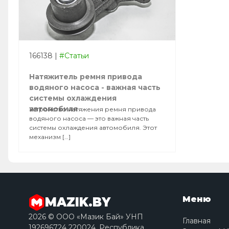
166138
|
#Статьи
Натяжитель ремня привода
водяного насоса - важная часть
системы охлаждения
автомобиля
Устройство натяжения ремня привода
водяного насоса — это важная часть
системы охлаждения автомобиля. Этот
механизм […]
Меню
MAZIK.BY
2026 © ООО «Мазик Бай» УНП
Главная
192696724 220024, Республика