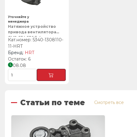
Уточняйте у
менеджера
Натяжное устройство
привода вентилятора
ЯМЗ-534,536 Е-4
5340-1308110-
усиленное, HRT
11-HRT
HRT
6
08.08
Статьи по теме
Смотреть все