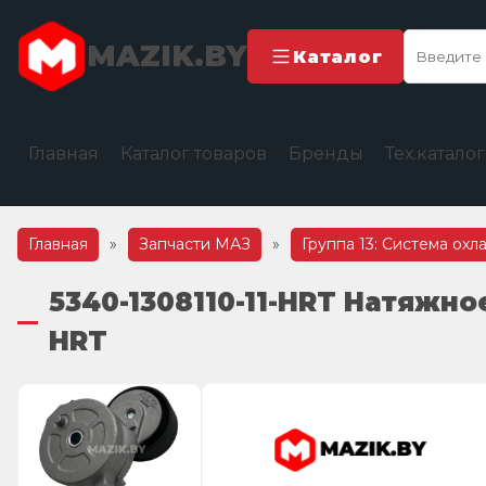
MAZIK.BY
Каталог
Главная
Каталог товаров
Бренды
Тех.катало
Главная
»
Запчасти МАЗ
»
Группа 13: Система ох
5340-1308110-11-HRT Натяжно
HRT