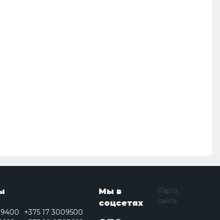
Карта
ы
Мы в
сайта
соцсетях
09400
+375 17 3009500