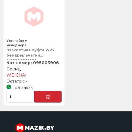
Уточняйте у
менеджера
Вязкостная муфта WP7
без крыльчатки
(422200201099,
095003906
095003906) (малый
штекер), WEICHAI
WEICHAI
-
Под заказ
MAZIK.BY