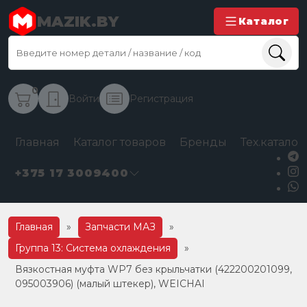
MAZIK.BY
Каталог
0
Войти
Регистрация
Главная
Каталог товаров
Бренды
Тех.каталог
+375 17 3009400
Главная
»
Запчасти МАЗ
»
Группа 13: Система охлаждения
»
Вязкостная муфта WP7 без крыльчатки (422200201099,
095003906) (малый штекер), WEICHAI