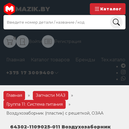
MAZIK.BY
Каталог
0
Войти
Регистрация
Главная
Каталог товаров
Бренды
Тех.каталог
+375 17 3009400
Главная
»
Запчасти МАЗ
»
Группа 11: Система питания
»
Воздухозаборник (пластик) с решеткой, ОЗАА
64302-1109025-011 Воздухозаборник