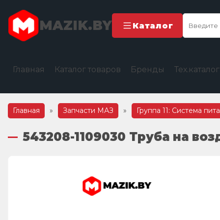
MAZIK.BY
Каталог
Главная
Каталог товаров
Бренды
Тех.катало
Главная
»
Запчасти МАЗ
»
Группа 11: Система пит
543208-1109030 Труба на во