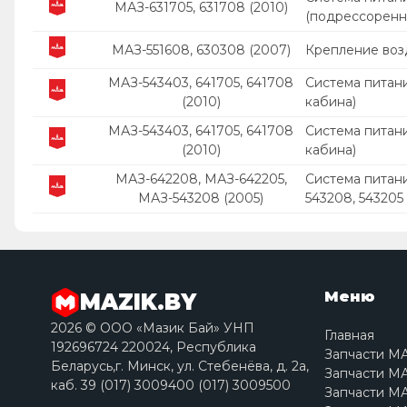
МАЗ-631705, 631708 (2010)
(подрессоренн
МАЗ-551608, 630308 (2007)
Крепление воз
МАЗ-543403, 641705, 641708
Система питан
(2010)
кабина)
МАЗ-543403, 641705, 641708
Система питан
(2010)
кабина)
МАЗ-642208, МАЗ-642205,
Система питани
МАЗ-543208 (2005)
543208, 543205
Меню
MAZIK.BY
2026 © ООО «Мазик Бай» УНП
Главная
192696724 220024, Республика
Запчасти М
Беларусь,г. Минск, ул. Стебенёва, д. 2a,
Запчасти МА
каб. 39 (017) 3009400 (017) 3009500
Запчасти МА