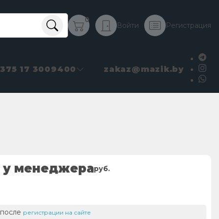
0
Войти
Регистрация
+375 17 3009400
zakaz@mazik.by
 у менеджера
руб.
 после
регистрации на сайте