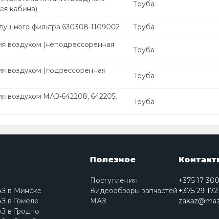
Труба
ая кабина)
душного фильтра 630308-1109002
Труба
ия воздухом (неподрессоренная
Труба
ия воздухом (подрессоренная
Труба
я воздухом МАЗ-642208, 642205,
Труба
Полезное
Контакт
Поступления
+375 17 30
АЗ в Минске
Видеообзоры запчастей
+375 29 172
З в Гомеле
МАЗ
zakaz@maz
З в Гродно