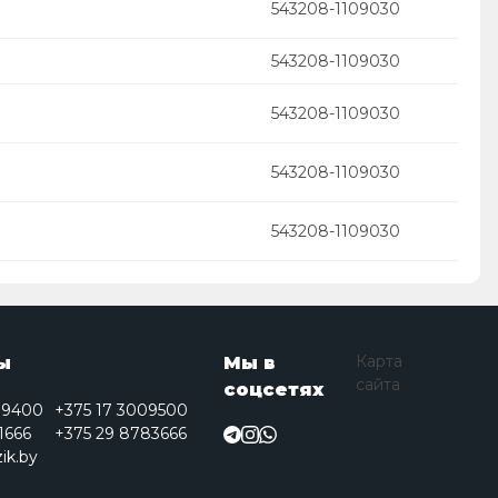
543208-1109030
543208-1109030
543208-1109030
543208-1109030
543208-1109030
Карта
ы
Мы в
сайта
соцсетях
09400
+375 17 3009500
1666
+375 29 8783666
ik.by