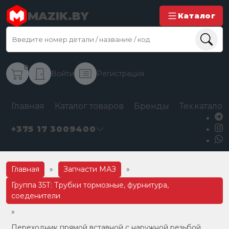
MAZIK.BY
Каталог
0
Войти
Регистрация
Главная
Каталог товаров
Бренды
Тех.каталог
+375 17 3009400
Главная
»
Запчасти МАЗ
»
Группа 35Т: Трубки тормозные, фурнитура,
соеденители
»
Переходник прямой вставной с наружной резьбой