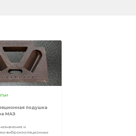
атьи
ляционная подушка
ра МАЗ
назначение и
тики виброизоляционных