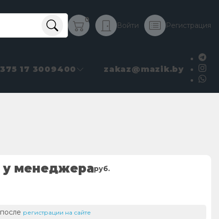
0
Войти
Регистрация
+375 17 3009400
zakaz@mazik.by
 у менеджера
руб.
 после
регистрации на сайте