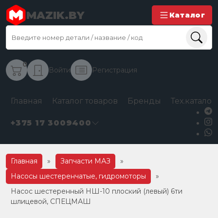
MAZIK.BY
Каталог
0
Войти
Регистрация
Главная
Каталог товаров
Бренды
Тех.каталог
+375 17 3009400
Главная
»
Запчасти МАЗ
»
Насосы шестеренчатые, гидромоторы
»
Насос шестеренный НШ-10 плоский (левый) 6ти
шлицевой, СПЕЦМАШ