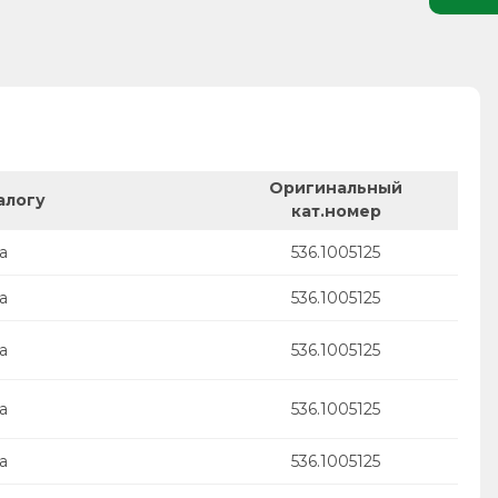
Оригинальный
алогу
кат.номер
а
536.1005125
а
536.1005125
а
536.1005125
а
536.1005125
а
536.1005125