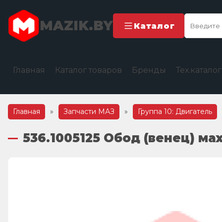
MAZIK.BY
Каталог
Главная
Каталог товаров
Бренды
Тех.катало
Главная
»
Запчасти МАЗ
»
Группа 10: Двигатель
536.1005125 Обод (венец) ма