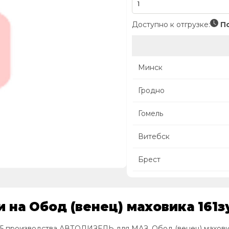
Доступно к отгрузке:
По
Минск
Гродно
Гомель
Витебск
Брест
 на Обод (венец) маховика 161з
25 производства АВТОДИЗЕЛЬ для МАЗ, Обод (венец) махови