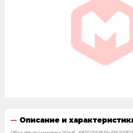
Описание и характеристики
Обод (венец) маховика 161зуб., АВТОДИЗЕЛЬ 536.10051