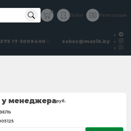
0
Войти
Регистрация
+375 17 3009400
zakaz@mazik.by
 у менеджера
руб.
ЗЕЛЬ
005125