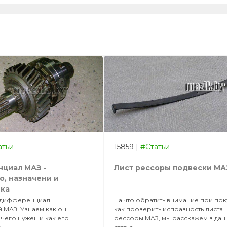
атьи
15859
|
#Статьи
циал МАЗ -
Лист рессоры подвески МА
о, назначени и
вка
 дифференциал
На что обратить внимание при по
 МАЗ. Узнаем как он
как проверить исправность листа
 чего нужен и как его
рессоры МАЗ, мы расскажем в да