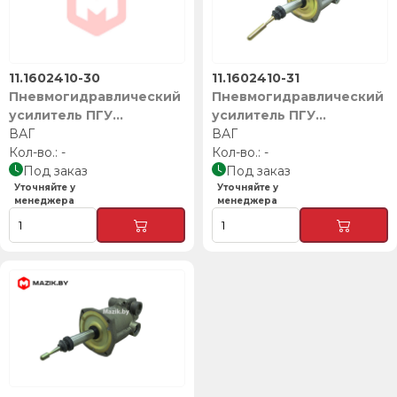
11.1602410-30
11.1602410-31
Пневмогидравлический
Пневмогидравлический
усилитель ПГУ
усилитель ПГУ
11.1602410-30 (шток
ВАГ
11.1602410-31 (шток
ВАГ
117мм), ВАГ
-
142мм), ВАГ
-
Под заказ
Под заказ
Уточняйте у
Уточняйте у
менеджера
менеджера