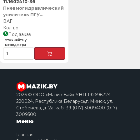
11.1602410-36
Пневмогидравлический
усилитель ПГУ
11.1602410-36 (шток
ВАГ
110мм), ВАГ
-
Под заказ
Уточняйте у
менеджера
MAZIK.BY
2026 © ООО «Мазик Бай» УНП 192696724
220024, Республика Беларусь,г. Минск, ул.
Стебенёва, д. 2a, каб. 39 (017) 3009400 (017)
3009500
Меню
Главная