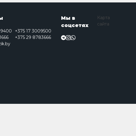
Карта
ы
Мы в
сайта
соцсетях
09400
+375 17 3009500
1666
+375 29 8783666
ik.by