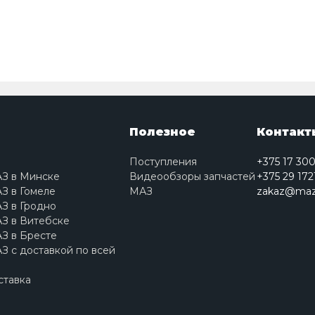
Полезное
Контакт
Поступления
+375 17 30
АЗ в Минске
Видеообзоры запчастей
+375 29 172
З в Гомеле
МАЗ
zakaz@maz
З в Гродно
З в Витебске
З в Бресте
З с доставкой по всей
ставка