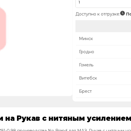
Доступно к отгрузке:
По
Минск
Гродно
Гомель
Витебск
Брест
 на Рукав с нитяным усилением (
*91-0,98 производства No Brand для МАЗ, Рукав с нитяным уси