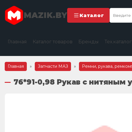
MAZIK.BY
Каталог
Главная
Каталог товаров
Бренды
Тех.катало
Главная
»
Запчасти МАЗ
»
Ремни, рукава, ремко
76*91-0,98 Рукав с нитяным 