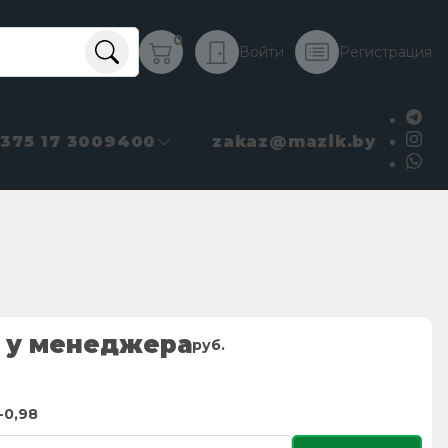
0
Войти
Регистрация
+375 17 3009400
zakaz@mazik.by
 у менеджера
руб.
-0,98