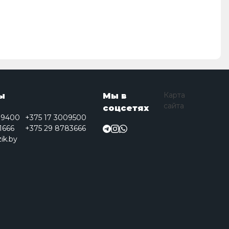
Карта
ы
Мы в
сайта
соцсетях
09400
+375 17 3009500
1666
+375 29 8783666
ik.by