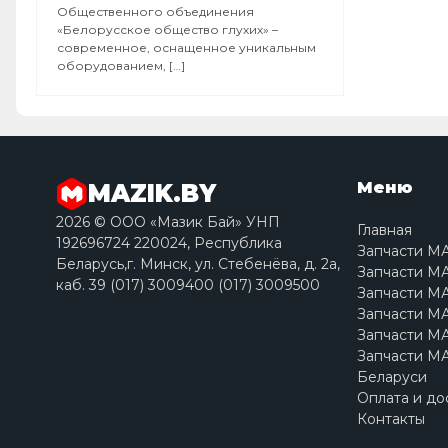
Общественного объединения
«Белорусское общество глухих» –
современное, оснащенное уникальным
оборудованием, […]
Меню
MAZIK.BY
2026 © ООО «Мазик Бай» УНП
Главная
192696724 220024, Республика
Запчасти М
Беларусь,г. Минск, ул. Стебенёва, д. 2a,
Запчасти МА
каб. 39 (017) 3009400 (017) 3009500
Запчасти МА
Запчасти МА
Запчасти МА
Запчасти МА
Беларуси
Оплата и до
Контакты