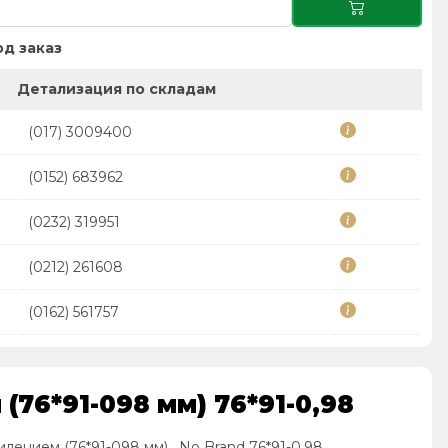
д заказ
Детализация по складам
(017) 3009400
(0152) 683962
(0232) 319951
(0212) 261608
(0162) 561757
76*91-098 мм) 76*91-0,98
лением (76*91-098 мм) , No Brand 76*91-0,98