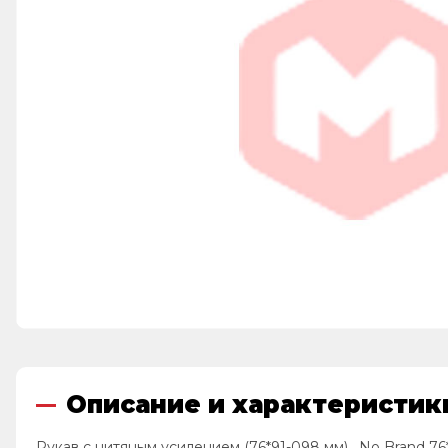
Описание и характеристики
Рукав с нитяным усилением (76*91-098 мм) , No Brand 76