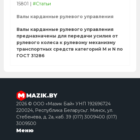
15801
|
#Статьи
Валы карданные рулевого управления
Валы карданные рулевого управления
предназначены для передачи усилия от
рулевого колеса к рулевому механизму
транспортных средств категорий M и N по
ГОСТ 31286
MAZIK.BY
2026 © ООО «Мазик Бай» УНП 192696724
220024, Республика Беларусь,г. Минск, ул.
Стебенёва, д. 2a, каб. 39 (017) 3009400 (017)
3009500
Меню