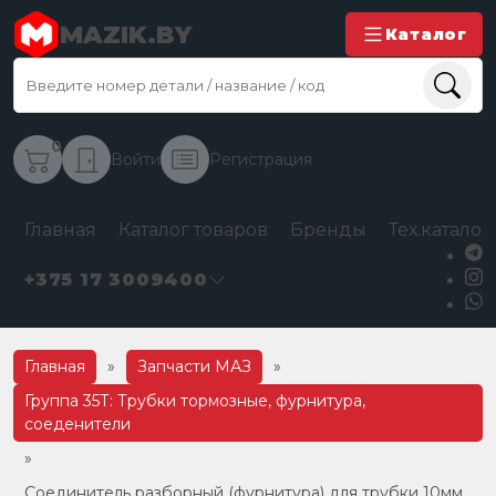
MAZIK.BY
Каталог
0
Войти
Регистрация
Главная
Каталог товаров
Бренды
Тех.каталог
+375 17 3009400
Главная
»
Запчасти МАЗ
»
Группа 35Т: Трубки тормозные, фурнитура,
соеденители
»
Соединитель разборный (фурнитура) для трубки 10мм,